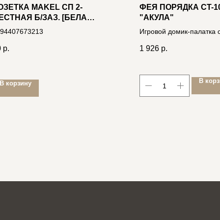
ОЗЕТКА MAKEL СП 2-
ФЕЯ ПОРЯДКА CT-1
ЕСТНАЯ Б/ЗАЗ. [БЕЛАЯ-
"АКУЛА"
ОЛОТО] 12217
94407673213
Игровой домик-палатка 
синий, 182*96*76cм, тек
0
р.
1 926
р.
4606400034322
В кор
В корзину