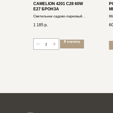
CAMELION 4201 C28 60W
Р
E27 БРОНЗА
М
З
Светильник садово-парковый
86
4895117875582
1 185
р.
6
ину
В корзину