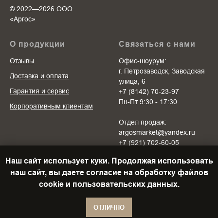
© 2022—2026 ООО
«Аргоc»
О продукции
Связаться с нами
Отзывы
Офис-шоурум:
г. Петрозаводск, Заводская
Доставка и оплата
улица, 6
Гарантия и сервис
+7 (8142) 70-23-97
Пн-Пт 9:30 - 17:30
Корпоративным клиентам
Отдел продаж:
argosmarket@yandex.ru
+7 (921) 702-60-05
Пн-Пт 10:00 - 20:00
Наш сайт использует куки. Продолжая использовать
Cб-Вс 10:00 - 18:00
наш сайт, вы даете согласие на обработку файлов
cookie и пользовательских данных.
ОТЛИЧНО