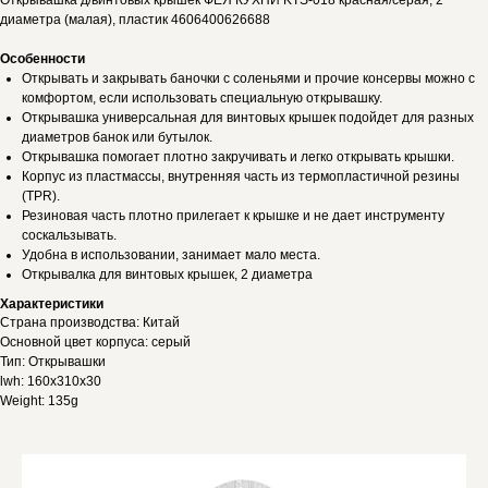
Открывашка д/винтовых крышек ФЕЯ КУХНИ KTS-018 красная/серая, 2
диаметра (малая), пластик 4606400626688
Особенности
Открывать и закрывать баночки с соленьями и прочие консервы можно с
комфортом, если использовать специальную открывашку.
Открывашка универсальная для винтовых крышек подойдет для разных
диаметров банок или бутылок.
Открывашка помогает плотно закручивать и легко открывать крышки.
Корпус из пластмассы, внутренняя часть из термопластичной резины
(TPR).
Резиновая часть плотно прилегает к крышке и не дает инструменту
соскальзывать.
Удобна в использовании, занимает мало места.
Открывалка для винтовых крышек, 2 диаметра
Характеристики
Страна производства: Китай
Основной цвет корпуса: серый
Тип: Открывашки
lwh: 160x310x30
Weight: 135g