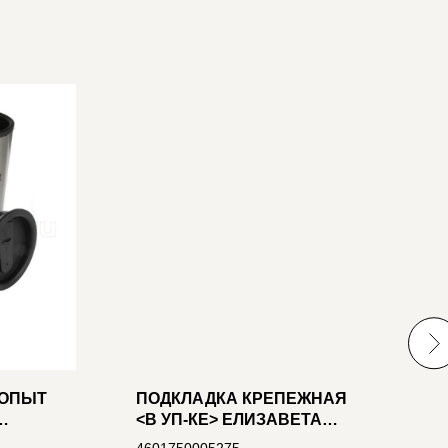
ДОПЫТ
ПОДКЛАДКА КРЕПЕЖНАЯ
"
<В УП-КЕ> ЕЛИЗАВЕТА
С
ПК2-Е ДВУХМЕСТНАЯ