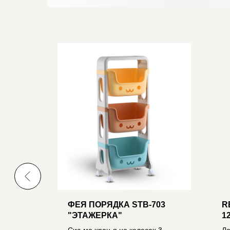
OLE
ФЕЯ ПОРЯДКА STB-703
R
"ЭТАЖЕРКА"
1
Б