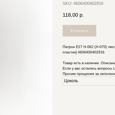
SKU:
4606400402916
118,00
р.
В корзину
Патрон E27 Н-062 (Н-070) лю
пластик] 4606400402916
Товар есть в наличии. Описан
Если у вас остались вопросы с
Просим прощения за неполно
Цоколь