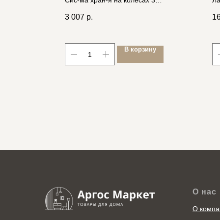
Сис-ма хран-я на колесах 3
Ла
М
корзины, 39.5*25.5*95см, пластик
3 007
р.
1
4606400055877
В корзину
О нас
О компа