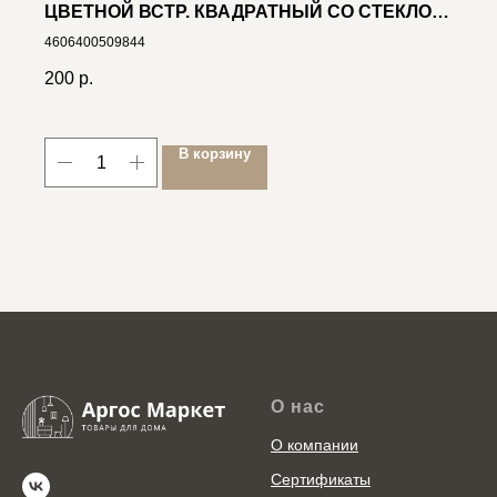
ЦВЕТНОЙ ВСТР. КВАДРАТНЫЙ СО СТЕКЛОМ
"ХАМЕЛЕОН", R50 E14
4606400509844
200
р.
В корзину
О нас
О компании
Сертификаты