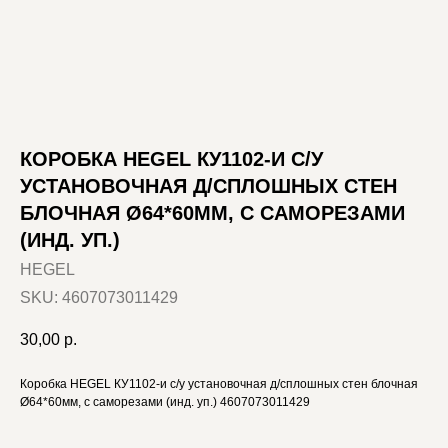
КОРОБКА HEGEL КУ1102-И С/У
УСТАНОВОЧНАЯ Д/СПЛОШНЫХ СТЕН
БЛОЧНАЯ Ø64*60ММ, С САМОРЕЗАМИ
(ИНД. УП.)
HEGEL
SKU:
4607073011429
30,00
р.
Коробка HEGEL КУ1102-и с/у установочная д/сплошных стен блочная
Ø64*60мм, с саморезами (инд. уп.) 4607073011429