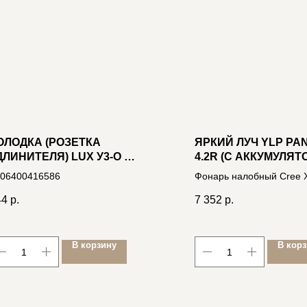
ОЛОДКА (РОЗЕТКА
ЯРКИЙ ЛУЧ YLP PA
ДЛИНИТЕЛЯ) LUX У3-О 3-
4.2R (С АККУМУЛЯТ
ЕСТНАЯ Б/ЗАЗ., 250В 10А
КОМПЛЕКТЕ)
06400416586
Фонарь налобный Cree X
+2 Sams.LH351D High-
44
р.
7 352
р.
CRI,max1600лм, акк.26
4606400012023
В корзину
В кор