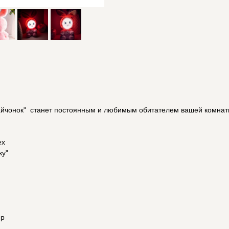
чонок" станет постоянным и любимым обитателем вашей комнат
ех
ку"
ер