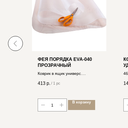
АЯ
ФЕЯ ПОРЯДКА EVA-040
К
5В (4
ПРОЗРАЧНЫЙ
У
М
Коврик в ящик универс.
46
противоскользящий, 50*150см в
413
р.
1
/
1 pc
рулоне 4606400032762
ину
В корзину