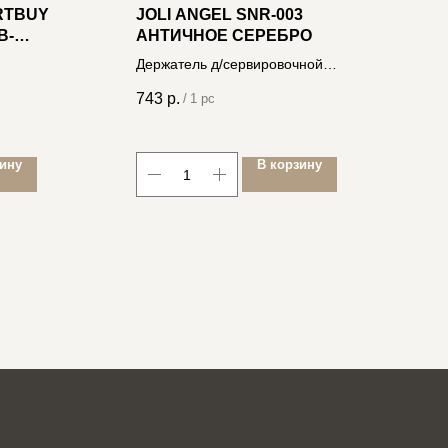
RTBUY
JOLI ANGEL SNR-003
В
B-
АНТИЧНОЕ СЕРЕБРО
M
Т
Держатель д/сервировочной
4
1
салфетки 4606400034957
M
743
р.
2
/
1 pc
зину
В корзину