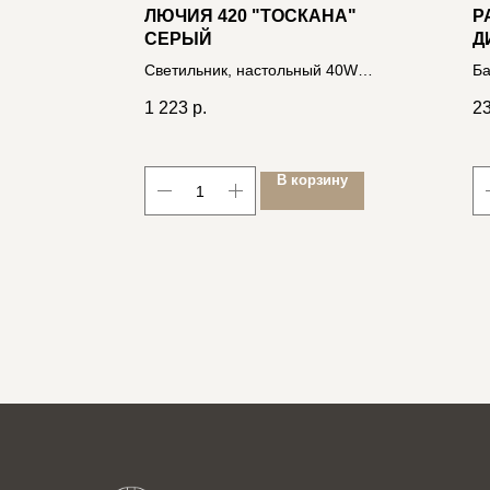
ЛЮЧИЯ 420 "ТОСКАНА"
P
ВАЯ
СЕРЫЙ
Д
в
Светильник, настольный 40W
Ба
E14
50
1 223
р.
2
В корзину