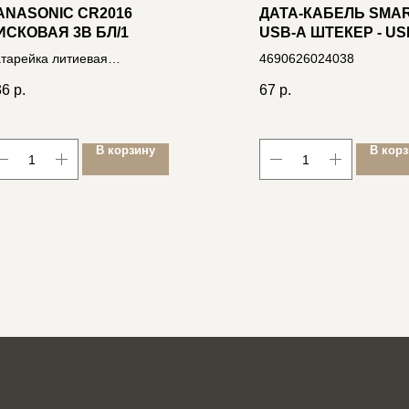
ANASONIC CR2016
ДАТА-КАБЕЛЬ SMA
ИСКОВАЯ 3В БЛ/1
USB-A ШТЕКЕР - US
MICRO ШТЕКЕР,
тарейка литиевая
4690626024038
МАГНИТНЫЙ, 0.2М,
19068085114
ОРАНЖЕВЫЙ (IK-02
36
р.
67
р.
ORANGE)
В корзину
В кор