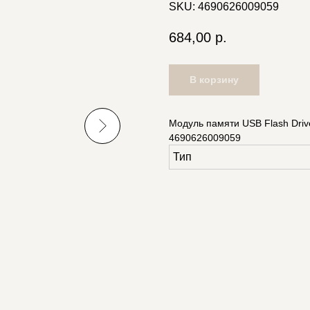
SKU:
4690626009059
684,00
р.
В корзину
Модуль памяти USB Flash Dri
4690626009059
Тип