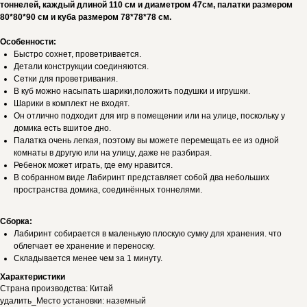
тоннелей, каждый длиной 110 см и диаметром 47см, палатки размером
80*80*90 см и куба размером 78*78*78 см.
Особенности:
Быстро сохнет, проветривается.
Детали конструкции соединяются.
Сетки для проветривания.
В куб можно насыпать шарики,положить подушки и игрушки.
Шарики в комплект не входят.
Он отлично подходит для игр в помещении или на улице, поскольку у
домика есть вшитое дно.
Палатка очень легкая, поэтому вы можете перемещать ее из одной
комнаты в другую или на улицу, даже не разбирая.
Ребенок может играть, где ему нравится.
В собранном виде Лабиринт представляет собой два небольших
пространства домика, соединённых тоннелями.
Сборка:
Лабиринт собирается в маленькую плоскую сумку для хранения. что
облегчает ее хранение и переноску.
Складывается менее чем за 1 минуту.
Характеристики
Страна производства: Китай
удалить_Место установки: наземный