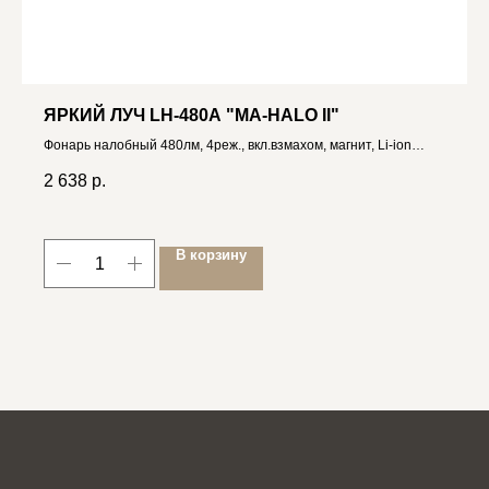
ЯРКИЙ ЛУЧ LH-480A "MA-HALO II"
Фонарь налобный 480лм, 4реж., вкл.взмахом, магнит, Li-ion
1400mAh 4606400106258
2 638
р.
В корзину