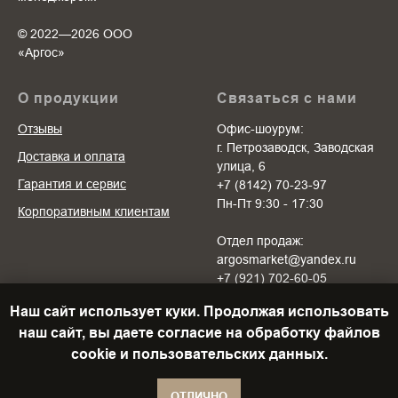
© 2022—2026 ООО
«Аргоc»
О продукции
Связаться с нами
Отзывы
Офис-шоурум:
г. Петрозаводск, Заводская
Доставка и оплата
улица, 6
Гарантия и сервис
+7 (8142) 70-23-97
Пн-Пт 9:30 - 17:30
Корпоративным клиентам
Отдел продаж:
argosmarket@yandex.ru
+7 (921) 702-60-05
Пн-Пт 10:00 - 20:00
Наш сайт использует куки. Продолжая использовать
Cб-Вс 10:00 - 18:00
наш сайт, вы даете согласие на обработку файлов
cookie и пользовательских данных.
ОТЛИЧНО