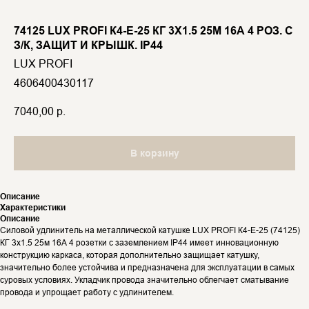
74125 LUX PROFI К4-Е-25 КГ 3X1.5 25М 16А 4 РОЗ. С
З/К, ЗАЩИТ И КРЫШК. IP44
LUX PROFI
4606400430117
7040,00
р.
В корзину
Описание
Характеристики
Описание
Силовой удлинитель на металлической катушке LUX PROFI К4-Е-25 (74125)
КГ 3x1.5 25м 16А 4 розетки с заземлением IP44 имеет инновационную
конструкцию каркаса, которая дополнительно защищает катушку,
значительно более устойчива и предназначена для эксплуатации в самых
суровых условиях. Укладчик провода значительно облегчает сматывание
провода и упрощает работу с удлинителем.