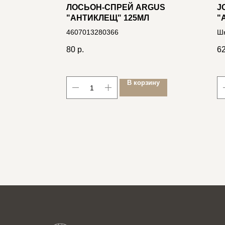
ЛОСЬОН-СПРЕЙ ARGUS
J
.КОСТЬ
"АНТИКЛЕЩ" 125МЛ
"
еча
4607013280366
Шк
мя, на
10
80
р.
6
46
ину
В корзину