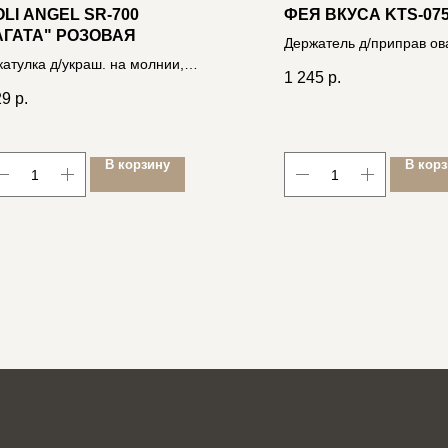
OLI ANGEL SR-700
ФЕЯ ВКУСА KTS-07
АГАТА" РОЗОВАЯ
Держатель д/приправ о
атулка д/украш. на молнии,
318x202x267мм, черная
1 245
р.
*10*5см, экокожа
проволока
29
р.
06400035572
В корзину
В кор