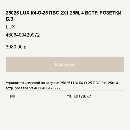
25025 LUX К4-О-25 ПВС 2X1 25М, 4 ВСТР. РОЗЕТКИ
Б/З
LUX
4606400420972
3080,00
р.
В корзину
Удлинитель силовой на катушке 25025 LUX К4-О-25 ПВС 2x1 25м, 4
встр. розетки б/з 4606400420972
Тип
На катушке