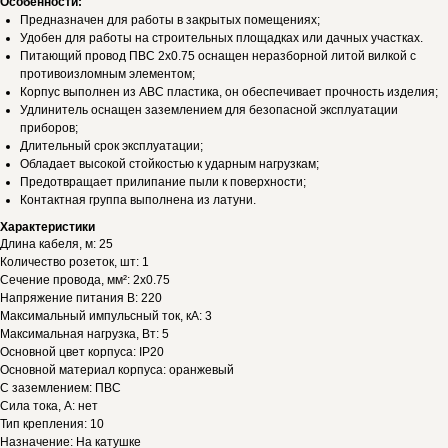
Особенности:
Предназначен для работы в закрытых помещениях;
Удобен для работы на строительных площадках или дачных участках.
Питающий провод ПВС 2х0.75 оснащен неразборной литой вилкой с
противоизломным элементом;
Корпус выполнен из АВС пластика, он обеспечивает прочность изделия;
Удлинитель оснащен заземлением для безопасной эксплуатации
приборов;
Длительный срок эксплуатации;
Обладает высокой стойкостью к ударным нагрузкам;
Предотвращает прилипание пыли к поверхности;
Контактная группа выполнена из латуни.
Характеристики
Длина кабеля, м: 25
Количество розеток, шт: 1
Сечение провода, мм²: 2х0.75
Напряжение питания В: 220
Максимальный импульсный ток, кА: 3
Максимальная нагрузка, Вт: 5
Основной цвет корпуса: IP20
Основной материал корпуса: оранжевый
С заземлением: ПВС
Сила тока, А: нет
Тип крепления: 10
Назначение: На катушке