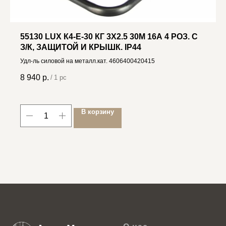
55130 LUX К4-Е-30 КГ 3X2.5 30М 16А 4 РОЗ. С
З/К, ЗАЩИТОЙ И КРЫШК. IP44
Удл-ль силовой на металл.кат. 4606400420415
8 940
р.
/
1 pc
В корзину