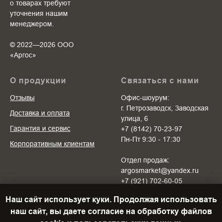
о товарах требуют
уточнения нашим
менеджером.
© 2022—2026 ООО
«Аргоc»
О продукции
Связаться с нами
Отзывы
Офис-шоурум:
г. Петрозаводск, Заводская
Доставка и оплата
улица, 6
Гарантия и сервис
+7 (8142) 70-23-97
Пн-Пт 9:30 - 17:30
Корпоративным клиентам
Отдел продаж:
argosmarket@yandex.ru
+7 (921) 702-60-05
Пн-Пт 10:00 - 20:00
Наш сайт использует куки. Продолжая использовать
Cб-Вс 10:00 - 18:00
наш сайт, вы даете согласие на обработку файлов