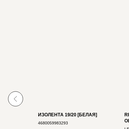
-R
ИЗОЛЕНТА 19/20 [БЕЛАЯ]
R
О
4680059983293
C