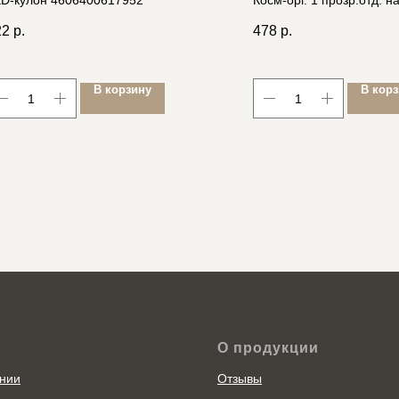
D-кулон 4606400617952
Косм-орг. 1 прозр.отд. н
молнии, 22.5*13.5*15.5с
22
р.
478
р.
экокожа/ПВХ 460640003
В корзину
В кор
О продукции
нии
Отзывы