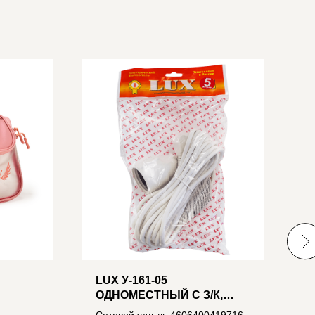
LUX У-161-05
J
ОДНОМЕСТНЫЙ С З/К,
Р
250В 16А, 5М