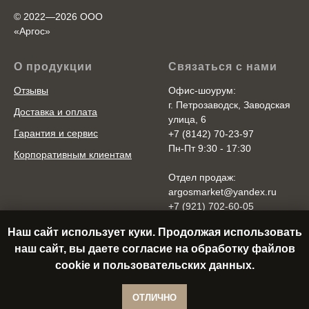
© 2022—2026 ООО
«Аргоc»
О продукции
Связаться с нами
Отзывы
Офис-шоурум:
г. Петрозаводск, Заводская
Доставка и оплата
улица, 6
Гарантия и сервис
+7 (8142) 70-23-97
Пн-Пт 9:30 - 17:30
Корпоративным клиентам
Отдел продаж:
argosmarket@yandex.ru
+7 (921) 702-60-05
Пн-Пт 10:00 - 20:00
Наш сайт использует куки. Продолжая использовать
Cб-Вс 10:00 - 18:00
наш сайт, вы даете согласие на обработку файлов
cookie и пользовательских данных.
В корзину
ОТЛИЧНО