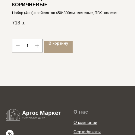
КОРИЧНЕВЫЕ
Набор (4шт) плейсматов 450*300мм плетеные, ПВХ+полиэст.
4606400033646
713
р.
В корзину
О нас
О компании
Сертификаты