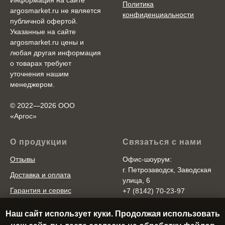
Политика
argosmarket.ru не является
конфиденциальности
публичной офертой.
Указанные на сайте
argosmarket.ru цены и
любая другая информация
о товарах требуют
уточнения нашим
менеджером.
© 2022—2026 ООО
«Аргоc»
О продукции
Связаться с нами
Отзывы
Офис-шоурум:
г. Петрозаводск, Заводская
Доставка и оплата
улица, 6
Гарантия и сервис
+7 (8142) 70-23-97
Пн-Пт 9:30 - 17:30
Корпоративным клиентам
Наш сайт использует куки. Продолжая использовать
Отдел продаж: