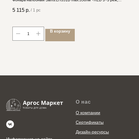
Фонарь налобный Sams.LH351D max.350лм +RED 3+3 реж,
магнит, под акк.18650 4606400011330
5 115
р.
/
1 pc
В корзину
О нас
О компании
Сертификаты
Дизайн-ресурсы
Информация на сайте