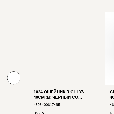
1024 ОШЕЙНИК RICHI 37-
С
40СМ (M) ЧЕРНЫЙ СО
4
СВЕТЯЩЕЙСЯ ЛЕНТОЙ, 3
I
4606400617495
46
РЕЖИМА, 2XCR2025 В
П
9см
КОМПЛ.
П
852
р.
6 