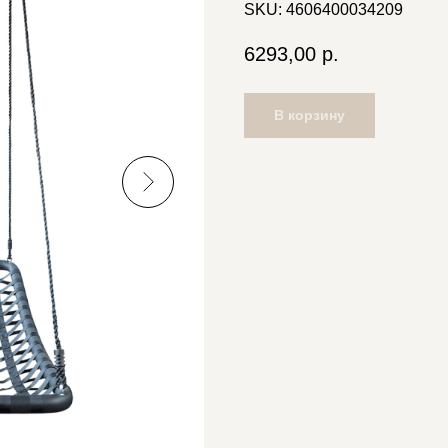
SKU:
4606400034209
6293,00
р.
В корзину