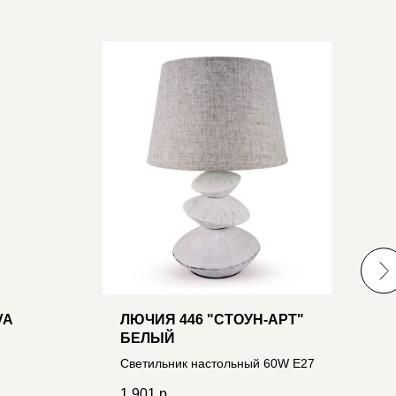
VA
ЛЮЧИЯ 446 "СТОУН-АРТ"
Л
БЕЛЫЙ
C
А IP20
1
Светильник настольный 60W Е27
4
1
1 901
р.
8