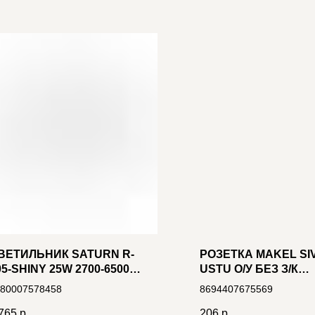
ВЕТИЛЬНИК SATURN R-
РОЗЕТКА MAKEL SI
05-SHINY 25W 2700-6500K,
USTU О/У БЕЗ З/К
P44 СВ/ДИОДНЫЙ НАСТ.-
КРЕМОВАЯ, 250В 16
80007578458
8694407675569
ОТОЛОЧНЫЙ КРУГЛЫЙ,
(45202)
УЛЬТ ДУ
765
р.
206
р.