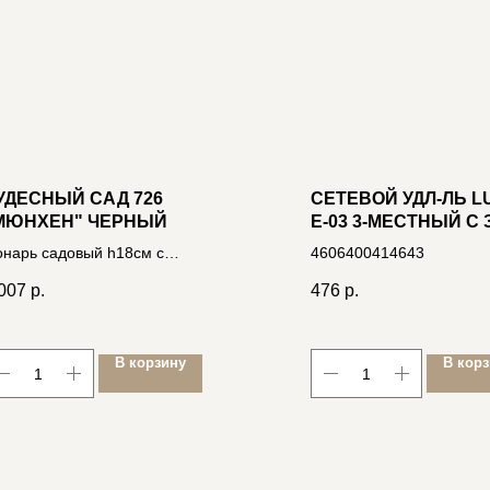
УДЕСНЫЙ САД 726
СЕТЕВОЙ УДЛ-ЛЬ LU
МЮНХЕН" ЧЕРНЫЙ
Е-03 3-МЕСТНЫЙ С З
250В 16А, 3М
нарь садовый h18см с
4606400414643
рц.свечой, настол/подвес,
007
р.
476
р.
44, на 3xAAA 4606400207962
В корзину
В кор