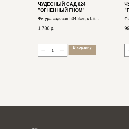
OLE
ЧУДЕСНЫЙ САД 624
Ч
"ОГНЕННЫЙ ГНОМ"
"
ОЧНЫЙ
К
Фигура садовая h34.8см, с LED
Фо
подсв. на солнеч. батарее,
со
1 786
р.
9
полирезин
46
ину
В корзину