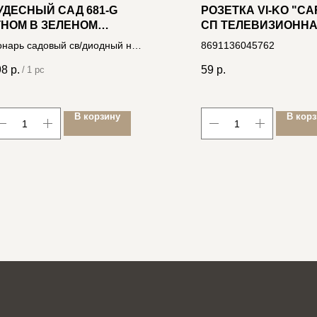
УДЕСНЫЙ САД 681-G
РОЗЕТКА VI-KO "C
ГНОМ В ЗЕЛЕНОМ
СП ТЕЛЕВИЗИОННАЯ
ОЛПАКЕ"
БЕЛАЯ [561060]
нарь садовый св/диодный на
8691136045762
лнеч.батарее, полирезина
98
р.
59
р.
/
1 pc
06400207528
В корзину
В кор