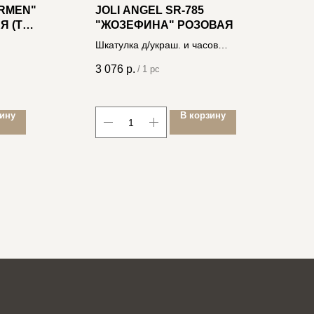
ARMEN"
JOLI ANGEL SR-785
Л
 (TV)
"ЖОЗЕФИНА" РОЗОВАЯ
С
Шкатулка д/украш. и часов
4
1
24*17.5*11.5см, магнит.замок,
3 076
р.
/
1 pc
экокожа 4606400033172
зину
В корзину