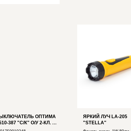
ЫКЛЮЧАТЕЛЬ ОПТИМА
ЯРКИЙ ЛУЧ LA-205
10-387 "С/К" О/У 2-КЛ. С
"STELLA"
ОДСВ. СЛОН. КОСТЬ С