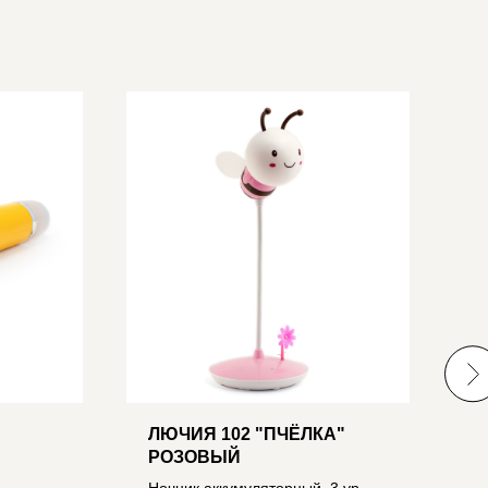
ЛЮЧИЯ 102 "ПЧЁЛКА"
К
РОЗОВЫЙ
4