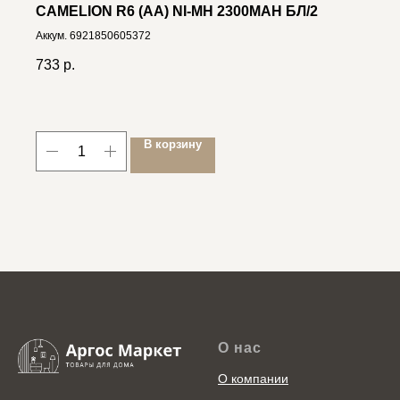
CAMELION R6 (AA) NI-MH 2300MAH БЛ/2
Аккум. 6921850605372
733
р.
В корзину
О нас
О компании