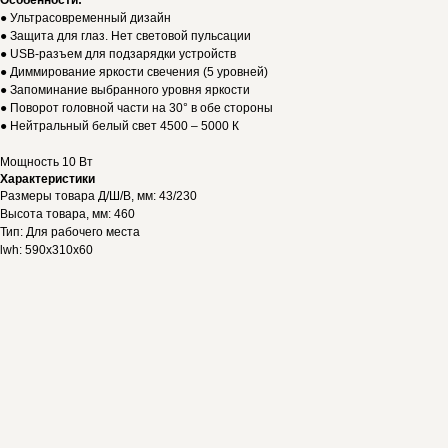
Особенности:
● Ультрасовременный дизайн
● Защита для глаз. Нет световой пульсации
● USB-разъем для подзарядки устройств
● Диммирование яркости свечения (5 уровней)
● Запоминание выбранного уровня яркости
● Поворот головной части на 30° в обе стороны
● Нейтральный белый свет 4500 – 5000 К
Мощность 10 Вт
Характеристики
Размеры товара Д/Ш/В, мм: 43/230
Высота товара, мм: 460
Тип: Для рабочего места
lwh: 590x310x60