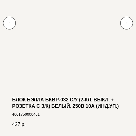
БЛОК БЭЛЛА БКВР-032 С/У (2-КЛ. ВЫКЛ. +
РОЗЕТКА C З/К) БЕЛЫЙ, 250В 10А (ИНД.УП.)
4601750000461
427
р.