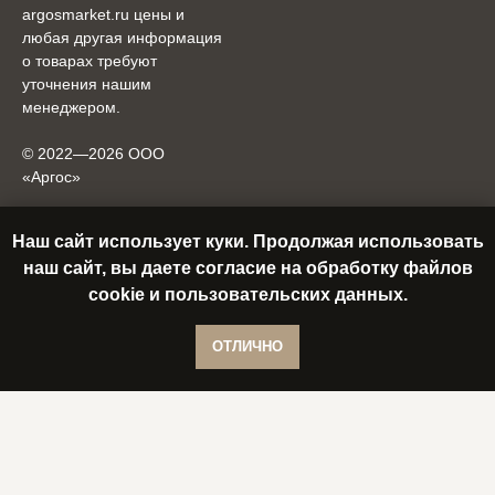
argosmarket.ru цены и
любая другая информация
о товарах требуют
уточнения нашим
менеджером.
© 2022—2026 ООО
«Аргоc»
О продукции
Связаться с нами
Наш сайт использует куки. Продолжая использовать
наш сайт, вы даете согласие на обработку файлов
Отзывы
Офис-шоурум:
cookie и пользовательских данных.
г. Петрозаводск, Заводская
Доставка и оплата
улица, 6
Гарантия и сервис
+7 (8142) 70-23-97
В корзину
ОТЛИЧНО
Пн-Пт 9:30 - 17:30
Корпоративным клиентам
Отдел продаж:
argosmarket@yandex.ru
+7 (921) 702-60-05
Пн-Пт 10:00 - 20:00