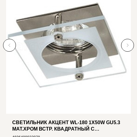
СВЕТИЛЬНИК АКЦЕНТ WL-180 1X50W GU5.3
МАТ.ХРОМ ВСТР. КВАДРАТНЫЙ С
НАКЛАДНЫМ ДЕКОР. СТЕКЛОМ