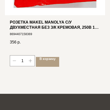
РОЗЕТКА MAKEL MANOLYA С/У
ДВУХМЕСТНАЯ БЕЗ З/К КРЕМОВАЯ, 250В 16А
(41.010.017)
8694407158369
356
р.
В корзину